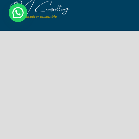
Votre partenaire de confiance pour
appréhender l’écosystème
entrepreneurial.
Send
Suivez-nous :